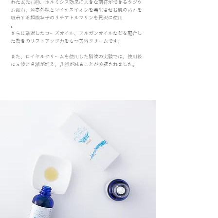
れた玄光石Ⓡ、ホルミシス効果に大きな期待ができるラジウ
ム鉱石、遠赤外線とマイナスイオンを発生させお肌の汚れを
吸着する超微粒子のリチアトルマリンを贅沢に使用
。
さらに厳選したローズオイル、アルガンオイルなどを配合し
た驚きのリフトアップ力をもつ美容クリームです。
​また、ロイヤルクリームを使用した脳波の実験では、使用後
にα波とθ派が増え、β派が減ることが確認されました。