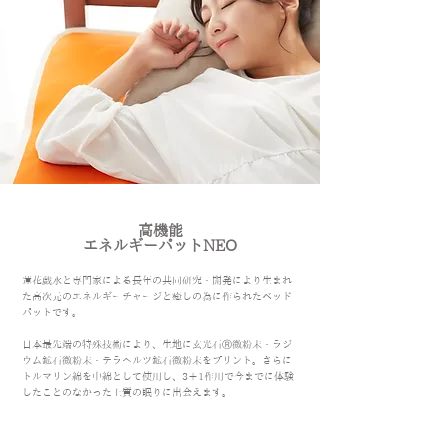
高機能
​エネルギーパットNEO
​蓮花戯水と専門家による長年の共同研究・開発により生まれ
た高次元のエネルギーチャージと癒しの為に作られたベッド
パットです。
日本最先端の特殊技術により、生地に玄光石Ⓡ微粉末・ラジ
ウム鉱石微粉末・テラヘルツ鉱石微粉末をプリント。さらに
トルマリン綿を中綿として使用し、3＋1作用で今までに体験
したことのなかった上質の眠りに出会えます。