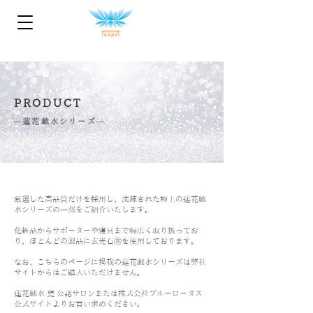
PRODUCT
​―
蓮花戯水シリーズ
​―
​厳選した高品質だけを採用し、洗練された極上の蓮花戯
水シリーズの一部をご紹介いたします。
化粧品からサポーターや寝具まで幅広く取り扱ってお
り、ほとんどの製品に玄光石Ⓡを使用しております。
​なお、こちらのページに掲載の蓮花戯水シリーズは弊社
サイトからはご購入いただけません。
​​蓮花戯水 甕 公認サロンまたは株式会社ブルーロータス
公式サイトよりお買い求めください。