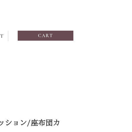
T
CART
ッション/座布団カ