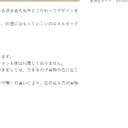
座布団カバー：55×59
いる清水義久先生とこだわってデザインを
し、瞑想にはもっていこいのエネルギーア
ります。
ション本体は付属しておりません。
つきましては、できるだけ実物の色に近く
ウザ等）の違いにより、色の見え方が実物
。