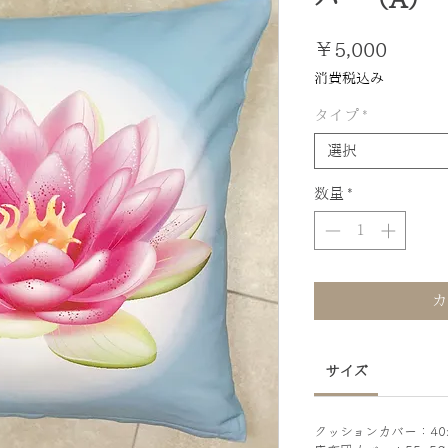
価
￥5,000
格
消費税込み
タイプ
*
選択
数量
*
カ
サイズ
クッションカバー：40×