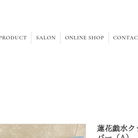
PRODUCT
SALON
ONLINE SHOP
CONTAC
蓮花戯水ク
バー（A）