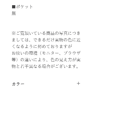
■ポケット
無
※ご覧頂いている商品の写真につき
ましては、できるだけ実物の色に近
くなるように努めておりますが
お使いの環境（モニター、ブラウザ
等）の違いにより、色の見え方が実
物と若干異なる場合がございます。
カラー
ブルー
サイズ
本体：約W300xH200xD100mm（船
素材
底）
持ち手：約W25xL290mm
コットン、ポリエステル12オンス