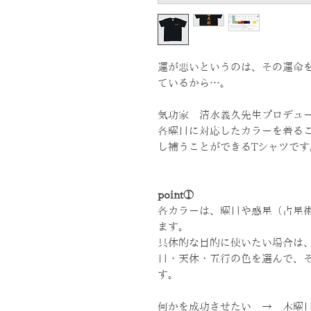
運が悪いというのは、その運命
ているから…。
気功家 清水義久先生プロデュ
各曜日に対応したカラーを着る
し補うことができるTシャツです
point①
各カラーは、曜日や惑星（占星
ます。
具体的な目的に使いたい場合は
日・天体・五行の色を選んで、
す。
何かを成功させたい → 木曜