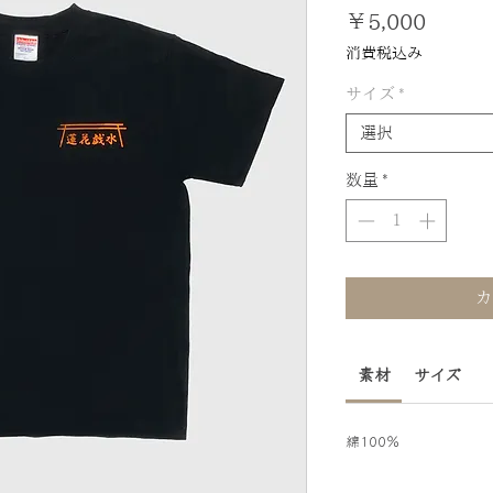
価
￥5,000
格
消費税込み
サイズ
*
選択
数量
*
カ
素材
サイズ
綿100％