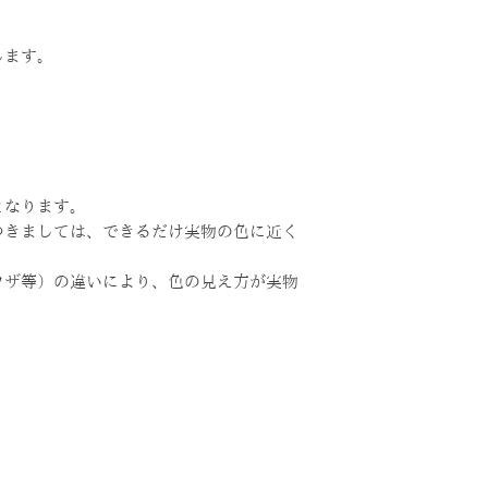
します。
となります。
つきましては、できるだけ実物の色に近く
ウザ等）の違いにより、色の見え方が実物
。
PRODUCT
SALON
ONLINE S