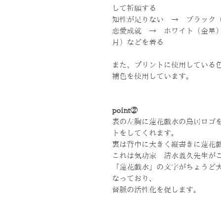
して祈願する
知性が足りない → ブラック
恋愛成就 → ホワイト（金星
月）などを着る
また、プリントに使用している
補色を使用しています。
point②
表の左胸に蓮花戯水の鳥居ロゴ
トをしてくれます。
裏は背中に大きく縦書きに蓮花
これは気功家 清水義久先生が
「蓮花戯水」の文字がちょうど
なっており、
督脈の活性化を促します。