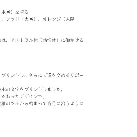
（水星）を着る
）、レッド（火星）、オレンジ（太陽・
色は、アストラル体（感情体）に働かせる
をプリントし、さらに天運を高めるサポー
戯水の文字をプリントしました。
こだわったデザインで、
大椎のツボから始まって背骨に沿うように