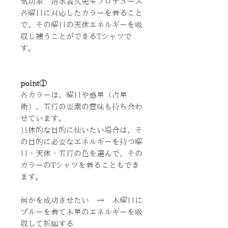
気功家 清水義久先生プロデュース
各曜日に対応したカラーを着ること
で、その曜日の天体エネルギーを吸
収し補うことができるTシャツで
す。
point①
各カラーは、曜日や惑星（占星
術）、五行の要素の意味も持ち合わ
せています。
具体的な目的に使いたい場合は、そ
の目的に必要なエネルギーを持つ曜
日・天体・五行の色を選んで、その
カラーのTシャツを着ることもでき
ます。
何かを成功させたい → 木曜日に
ブルーを着て木星のエネルギーを吸
収して祈願する