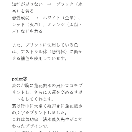
知性が足りない → ブラック（水
星）を着る
恋愛成就 → ホワイト（金星）、
レッド（火星）、オレンジ（太陽・
月）などを着る
また、プリントに使用している色
は、アストラル体（感情体）に働か
せる補色を使用しています。
point②
表の左胸に蓮花戯水の鳥居ロゴをプ
リントし、さらに天運を高めるサポ
ートをしてくれます。
裏は背中に大きく縦書きに蓮花戯水
の文字をプリントしました。
これは気功家 清水義久先生がこだ
わったデザインで、