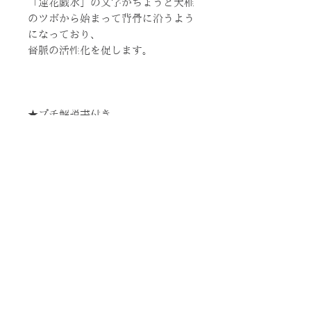
「蓮花戯水」の文字がちょうど大椎
のツボから始まって背骨に沿うよう
になっており、
督脈の活性化を促します。
★プチ解説書付き
発送の際に紙媒体で同梱いたしま
す。
※在庫無くなり次第、販売終了とな
ります。
※ご覧頂いている商品の写真につき
ましては、できるだけ実物の色に近
くなるように努めておりますが